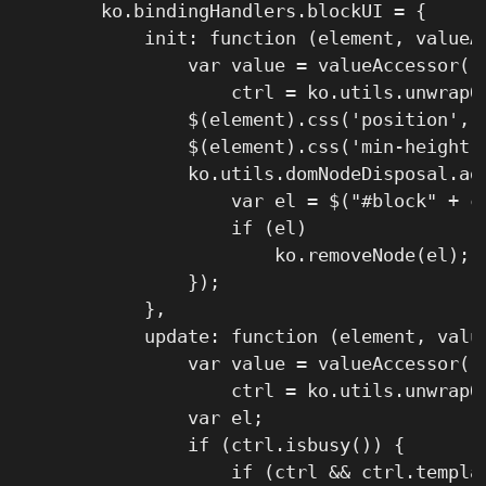
        ko.bindingHandlers.blockUI = {

            init: function (element, valueAc
                var value = valueAccessor(),
                    ctrl = ko.utils.unwrapOb
                $(element).css('position', '
                $(element).css('min-height',
                ko.utils.domNodeDisposal.add
                    var el = $("#block" + ct
                    if (el)

                        ko.removeNode(el);

                });

            },

            update: function (element, value
                var value = valueAccessor(),
                    ctrl = ko.utils.unwrapOb
                var el;

                if (ctrl.isbusy()) {

                    if (ctrl && ctrl.templat