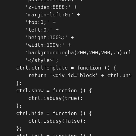
       'z-index:8888;' +

       'margin-left:0;' +

       'top:0;' +

       'left:0;' +

       'height:100%;' +

       'width:100%;' +

       'background:rgba(200,200,200,.5)url(
       '</style>';

    ctrl.ctrlTemplate = function () {

        return '<div id="block' + ctrl.uniq
    };

    ctrl.show = function () {

        ctrl.isbusy(true);

    };

    ctrl.hide = function () {

        ctrl.isbusy(false);

    };

    ctrl.init = function () {
