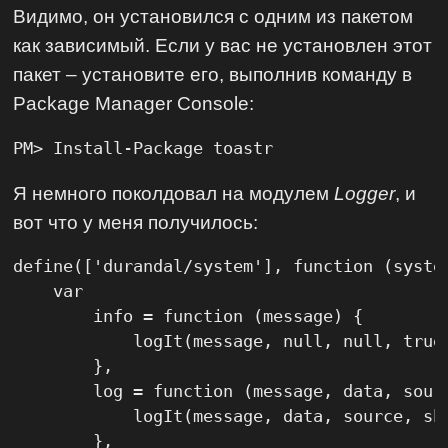
Видимо, он установился с одним из пакетом
как зависимый. Если у вас не установлен этот
пакет – установите его, выполнив команду в
Package Manager Console:
PM> Install-Package toastr
Я немного поколдовал на модулем
Logger
, и
вот что у меня получилось:
define(['durandal/system'], function (system
    var

        info = function (message) {

            logIt(message, null, null, true,
        },

        log = function (message, data, sourc
            logIt(message, data, source, sho
        },
