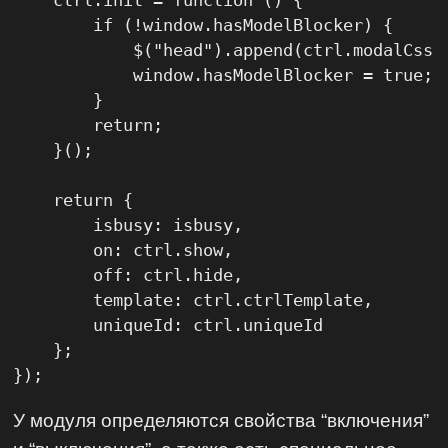
        if (!window.hasModelBlocker) {

            $("head").append(ctrl.modalCss);
            window.hasModelBlocker = true;

        }

        return;

    }();

    return {

        isbusy: isbusy,

        on: ctrl.show,

        off: ctrl.hide,

        template: ctrl.ctrlTemplate,

        uniqueId: ctrl.uniqueId

    };

});
У модуля определяются свойства “включения”