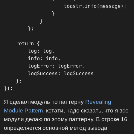
                    toastr.info(message);

                }

            }

        };

    return {

        log: log,

        info: info,

        logError: logError,

        logSuccess: logSuccess

    };

});
Я сделал модуль по паттерну
Revealing
Module Pattern
, кстати, надо сказать, что я все
модули делаю по этому паттерну. В строке 16
определяется основной метод вывода