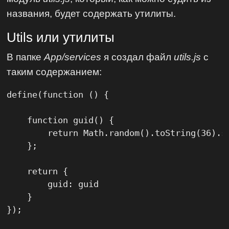
названия, будет содержать утилиты.
Utils или утилиты
В папке
App/services
я создал файл
utils.js
с
таким содержанием:
define(function () {

    function guid() {

        return Math.random().toString(36).s
    };

    return {

        guid: guid

    }

});