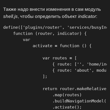
Также надо внести изменения в сам модуль
shell.js
, чтобы определить объект
indicator
:
define(['plugins/router', 'services/busyIndi
    function (router, indicator) {

        var

            activate = function () {

                var routes = [

                    { route: ['', 'home/ind
                    { route: 'about', modul
                ];

                return router.makeRelative({
                    .map(routes)

                    .buildNavigationModel()

                    .activate();
