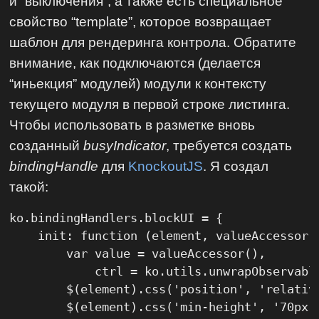
и “выключения”, а также есть специальное
свойство “template”, которое возвращает
шаблон для рендеринга контрола. Обратите
внимание, как подключаются (делается
“иньекция” модулей) модули к контексту
текущего модуля в первой строке листинга.
Чтобы использовать в разметке вновь
созданный
busyIndicator
, требуется создать
bindingHandle
для
KnockoutJS
. Я создал
такой:
ko.bindingHandlers.blockUI = {

    init: function (element, valueAccessor) 
        var value = valueAccessor(),

            ctrl = ko.utils.unwrapObservable
        $(element).css('position', 'relative
        $(element).css('min-height', '70px')