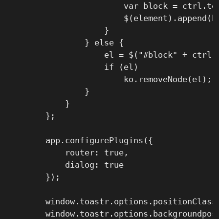
                        var block = ctrl.tem
                        $(element).append(bl
                    }

                } else {

                    el = $("#block" + ctrl.u
                    if (el)

                        ko.removeNode(el);

                }

            }

        };

        app.configurePlugins({

            router: true,

            dialog: true

        });

        window.toastr.options.positionClass 
        window.toastr.options.backgroundposi