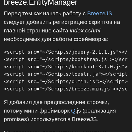
breeze.EntityManager
Перед тем как начать работу с
BreezeJS
следует добавить регистрацию скриптов на
главной странице сайта
index.cshml
,
необходимых для работы фреймворка:
<script src="~/Scripts/jquery-2.1.1.js"></sc
<script src="~/scripts/bootstrap.js"></scrip
<script src="~/Scripts/knockout-3.1.0.js"></
<script src="~/Scripts/toastr.js"></script>

<script src="~/Scripts/q.min.js"></script>

<script src="~/Scripts/breeze.min.js"></scr
Я добавил две предпоследние строчки,
потому мини-фреймворк
Q
.js (реализация
promises) используется в BreezeJS.