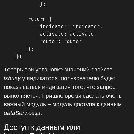
            };

        return {

            indicator: indicator,

            activate: activate,

            router: router

        };

    })
Теперь при установке значений свойств
isbusy
у индикатора, пользователю будет
показываться индикация того, что запрос
выполняется. Пришло время сделать очень
важный модуль – модуль доступа к данным
dataService.js
.
Доступ к данным или