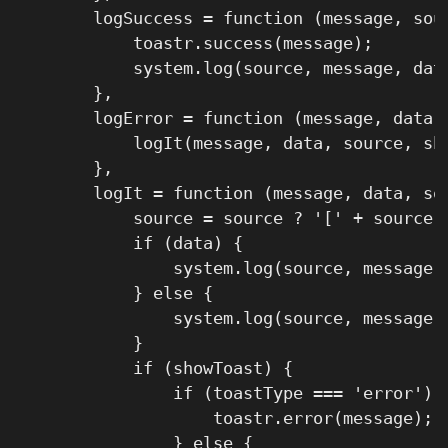
        logSuccess = function (message, sour
            toastr.success(message);

            system.log(source, message, data
        },

        logError = function (message, data, 
            logIt(message, data, source, sho
        },

        logIt = function (message, data, sou
            source = source ? '[' + source +
            if (data) {

                system.log(source, message, 
            } else {

                system.log(source, message);
            }

            if (showToast) {

                if (toastType === 'error') {
                    toastr.error(message);

                } else {
