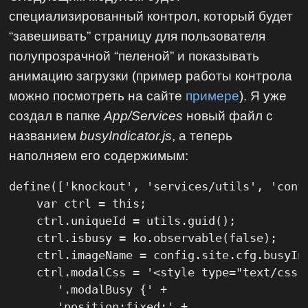
специализированный контрол, который будет
“завешивать” страницу для пользователя
полупрозрачной “пеленой” и показывать
анимацию загрузки (пример работы контрола
можно посмотреть на сайте
примере
). Я уже
создал в папке
App/Services
новый файл с
названием
busyIndicator.js
, а теперь
наполняем его содержимым:
define(['knockout', 'services/utils', 'confi
    var ctrl = this;

    ctrl.uniqueId = utils.guid();

    ctrl.isbusy = ko.observable(false);

    ctrl.imageName = config.site.cfg.busyInd
    ctrl.modalCss = '<style type="text/css">
       '.modalBusy {' +

       'position:fixed;' +
