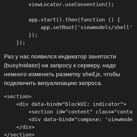
        viewLocator.useConvention();

        app.start().then(function () {

            app.setRoot('viewmodels/shell', 
        });

    });
Раз у нас появился индикатор занятости
(busyInidator) на запросу к серверу, надо
немного изменить разметку
shell.js
, чтобы
подключить визуализацию запроса.
<section>

    <div data-bind="blockUI: indicator">

        <section id="content" class="contai
        <div data-bind="compose: 'viewmodels
    </div>

</section>