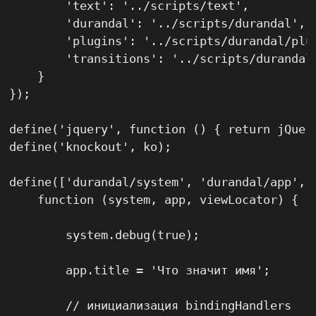
        'text': '../scripts/text',

        'durandal': '../scripts/durandal',

        'plugins': '../scripts/durandal/plug
        'transitions': '../scripts/durandal/
    }

});

define('jquery', function () { return jQuery
define('knockout', ko);

define(['durandal/system', 'durandal/app', '
    function (system, app, viewLocator) {

        system.debug(true);

        app.title = 'Что значит имя';

        // инициализация bindingHandlers
