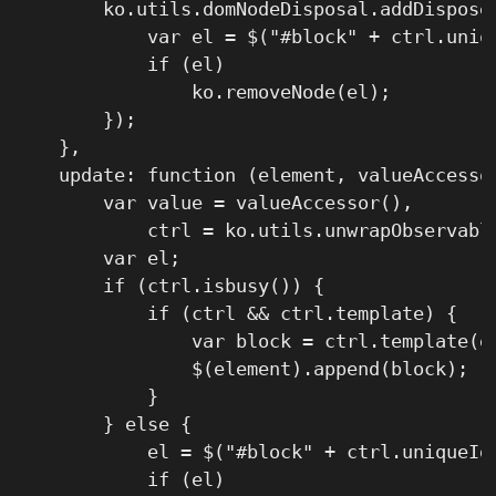
        ko.utils.domNodeDisposal.addDisposeC
            var el = $("#block" + ctrl.uniqu
            if (el)

                ko.removeNode(el);

        });

    },

    update: function (element, valueAccessor
        var value = valueAccessor(),

            ctrl = ko.utils.unwrapObservable
        var el;

        if (ctrl.isbusy()) {

            if (ctrl && ctrl.template) {

                var block = ctrl.template(el
                $(element).append(block);

            }

        } else {

            el = $("#block" + ctrl.uniqueId)
            if (el)
